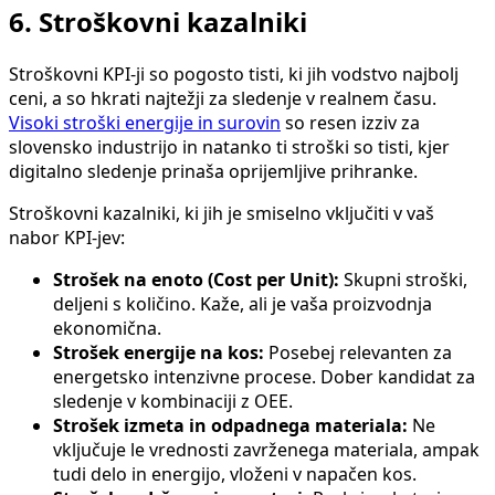
6. Stroškovni kazalniki
Stroškovni KPI-ji so pogosto tisti, ki jih vodstvo najbolj
ceni, a so hkrati najtežji za sledenje v realnem času.
Visoki stroški energije in surovin
so resen izziv za
slovensko industrijo in natanko ti stroški so tisti, kjer
digitalno sledenje prinaša oprijemljive prihranke.
Stroškovni kazalniki, ki jih je smiselno vključiti v vaš
nabor KPI-jev:
Strošek na enoto (Cost per Unit):
Skupni stroški,
deljeni s količino. Kaže, ali je vaša proizvodnja
ekonomična.
Strošek energije na kos:
Posebej relevanten za
energetsko intenzivne procese. Dober kandidat za
sledenje v kombinaciji z OEE.
Strošek izmeta in odpadnega materiala:
Ne
vključuje le vrednosti zavrženega materiala, ampak
tudi delo in energijo, vloženi v napačen kos.