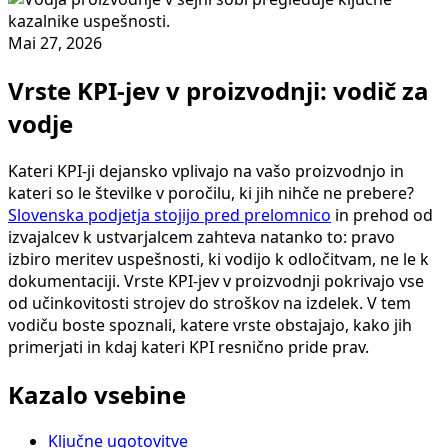
Mai 27, 2026
Vrste KPI-jev v proizvodnji: vodič za
vodje
Kateri KPI-ji dejansko vplivajo na vašo proizvodnjo in
kateri so le številke v poročilu, ki jih nihče ne prebere?
Slovenska podjetja stojijo pred prelomnico
in prehod od
izvajalcev k ustvarjalcem zahteva natanko to: pravo
izbiro meritev uspešnosti, ki vodijo k odločitvam, ne le k
dokumentaciji. Vrste KPI-jev v proizvodnji pokrivajo vse
od učinkovitosti strojev do stroškov na izdelek. V tem
vodiču boste spoznali, katere vrste obstajajo, kako jih
primerjati in kdaj kateri KPI resnično pride prav.
Kazalo vsebine
Ključne ugotovitve