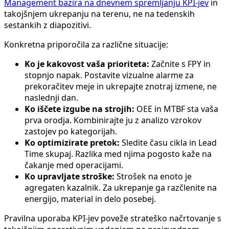
Management bazira na dnevnem spremljanju KPI-jev
in
takojšnjem ukrepanju na terenu, ne na tedenskih
sestankih z diapozitivi.
Konkretna priporočila za različne situacije:
Ko je kakovost vaša prioriteta:
Začnite s FPY in
stopnjo napak. Postavite vizualne alarme za
prekoračitev meje in ukrepajte znotraj izmene, ne
naslednji dan.
Ko iščete izgube na strojih:
OEE in MTBF sta vaša
prva orodja. Kombinirajte ju z analizo vzrokov
zastojev po kategorijah.
Ko optimizirate pretok:
Sledite času cikla in Lead
Time skupaj. Razlika med njima pogosto kaže na
čakanje med operacijami.
Ko upravljate stroške:
Strošek na enoto je
agregaten kazalnik. Za ukrepanje ga razčlenite na
energijo, material in delo posebej.
Pravilna uporaba KPI-jev poveže strateško načrtovanje s