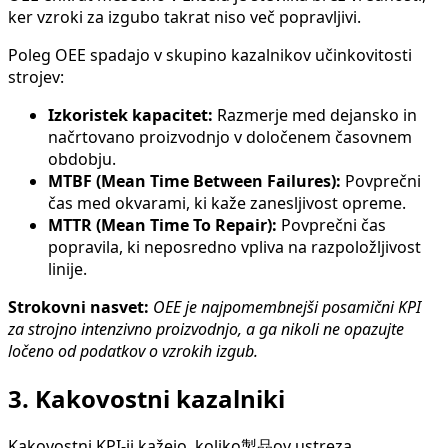
ker vzroki za izgubo takrat niso več popravljivi.
Poleg OEE spadajo v skupino kazalnikov učinkovitosti
strojev:
Izkoristek kapacitet:
Razmerje med dejansko in
načrtovano proizvodnjo v določenem časovnem
obdobju.
MTBF (Mean Time Between Failures):
Povprečni
čas med okvarami, ki kaže zanesljivost opreme.
MTTR (Mean Time To Repair):
Povprečni čas
popravila, ki neposredno vpliva na razpoložljivost
linije.
Strokovni nasvet:
OEE je najpomembnejši posamični KPI
za strojno intenzivno proizvodnjo, a ga nikoli ne opazujte
ločeno od podatkov o vzrokih izgub.
3. Kakovostni kazalniki
Kakovostni KPI-ji kažejo, koliko製品ov ustreza