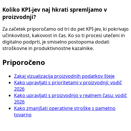
Koliko KPI-jev naj hkrati spremljamo v
proizvodnji?
Za začetek priporočamo od tri do pet KPI-jev, ki pokrivajo
učinkovitost, kakovost in čas. Ko so ti procesi utečeni in
digitalno podprti, je smiselno postopoma dodati
stroškovne in produktivnostne kazalnike.
Priporočeno
Zakaj vizualizacija proizvodnih podatkov šteje
Kako upravljati s prioritetami v proizvodnji: vodič
2026
Kako upravljati s proizvodnjo v realnem času: vodič
2026
Kako zmanjšati operativne stroške s pametno
tovarno