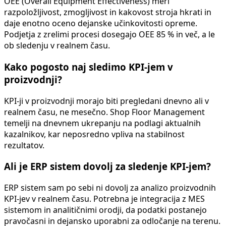
OEE (Overall Equipment Effectiveness) meri
razpoložljivost, zmogljivost in kakovost stroja hkrati in
daje enotno oceno dejanske učinkovitosti opreme.
Podjetja z zrelimi procesi dosegajo OEE 85 % in več, a le
ob sledenju v realnem času.
Kako pogosto naj sledimo KPI-jem v
proizvodnji?
KPI-ji v proizvodnji morajo biti pregledani dnevno ali v
realnem času, ne mesečno. Shop Floor Management
temelji na dnevnem ukrepanju na podlagi aktualnih
kazalnikov, kar neposredno vpliva na stabilnost
rezultatov.
Ali je ERP sistem dovolj za sledenje KPI-jem?
ERP sistem sam po sebi ni dovolj za analizo proizvodnih
KPI-jev v realnem času. Potrebna je integracija z MES
sistemom in analitičnimi orodji, da podatki postanejo
pravočasni in dejansko uporabni za odločanje na terenu.