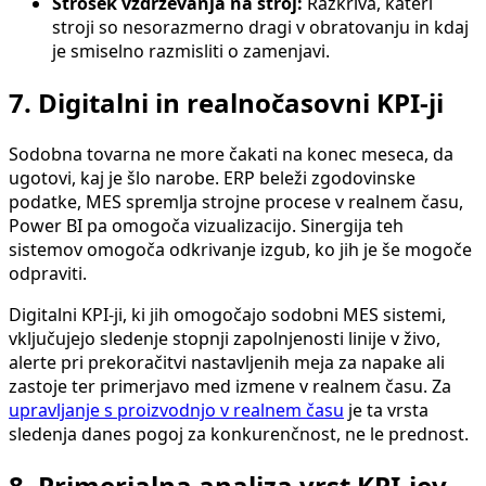
Strošek vzdrževanja na stroj:
Razkriva, kateri
stroji so nesorazmerno dragi v obratovanju in kdaj
je smiselno razmisliti o zamenjavi.
7. Digitalni in realnočasovni KPI-ji
Sodobna tovarna ne more čakati na konec meseca, da
ugotovi, kaj je šlo narobe. ERP beleži zgodovinske
podatke, MES spremlja strojne procese v realnem času,
Power BI pa omogoča vizualizacijo. Sinergija teh
sistemov omogoča odkrivanje izgub, ko jih je še mogoče
odpraviti.
Digitalni KPI-ji, ki jih omogočajo sodobni MES sistemi,
vključujejo sledenje stopnji zapolnjenosti linije v živo,
alerte pri prekoračitvi nastavljenih meja za napake ali
zastoje ter primerjavo med izmene v realnem času. Za
upravljanje s proizvodnjo v realnem času
je ta vrsta
sledenja danes pogoj za konkurenčnost, ne le prednost.
8. Primerjalna analiza vrst KPI-jev