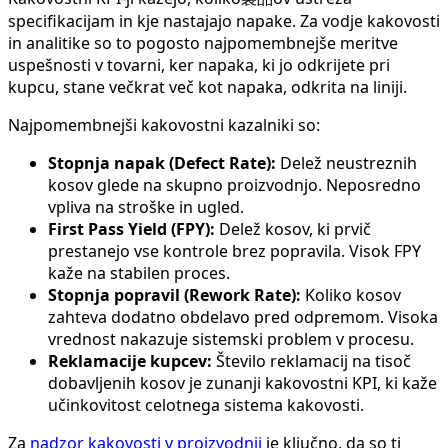
specifikacijam in kje nastajajo napake. Za vodje kakovosti
in analitike so to pogosto najpomembnejše meritve
uspešnosti v tovarni, ker napaka, ki jo odkrijete pri
kupcu, stane večkrat več kot napaka, odkrita na liniji.
Najpomembnejši kakovostni kazalniki so:
Stopnja napak (Defect Rate):
Delež neustreznih
kosov glede na skupno proizvodnjo. Neposredno
vpliva na stroške in ugled.
First Pass Yield (FPY):
Delež kosov, ki prvič
prestanejo vse kontrole brez popravila. Visok FPY
kaže na stabilen proces.
Stopnja popravil (Rework Rate):
Koliko kosov
zahteva dodatno obdelavo pred odpremom. Visoka
vrednost nakazuje sistemski problem v procesu.
Reklamacije kupcev:
Število reklamacij na tisoč
dobavljenih kosov je zunanji kakovostni KPI, ki kaže
učinkovitost celotnega sistema kakovosti.
Za
nadzor kakovosti v proizvodnji
je ključno, da so ti