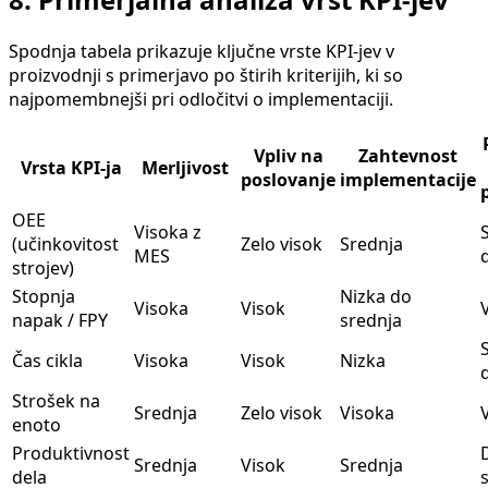
Spodnja tabela prikazuje ključne vrste KPI-jev v
proizvodnji s primerjavo po štirih kriterijih, ki so
najpomembnejši pri odločitvi o implementaciji.
Vpliv na
Zahtevnost
Vrsta KPI-ja
Merljivost
poslovanje
implementacije
OEE
Visoka z
S
(učinkovitost
Zelo visok
Srednja
MES
strojev)
Stopnja
Nizka do
Visoka
Visok
V
napak / FPY
srednja
S
Čas cikla
Visoka
Visok
Nizka
Strošek na
Srednja
Zelo visok
Visoka
V
enoto
Produktivnost
Srednja
Visok
Srednja
dela