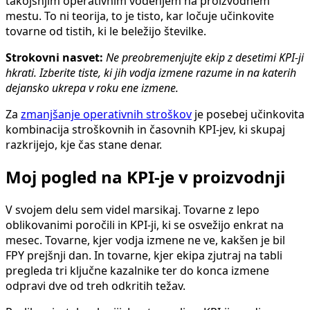
takojšnjim operativnim vodenjem na proizvodnem
mestu. To ni teorija, to je tisto, kar ločuje učinkovite
tovarne od tistih, ki le beležijo številke.
Strokovni nasvet:
Ne preobremenjujte ekip z desetimi KPI-ji
hkrati. Izberite tiste, ki jih vodja izmene razume in na katerih
dejansko ukrepa v roku ene izmene.
Za
zmanjšanje operativnih stroškov
je posebej učinkovita
kombinacija stroškovnih in časovnih KPI-jev, ki skupaj
razkrijejo, kje čas stane denar.
Moj pogled na KPI-je v proizvodnji
V svojem delu sem videl marsikaj. Tovarne z lepo
oblikovanimi poročili in KPI-ji, ki se osvežijo enkrat na
mesec. Tovarne, kjer vodja izmene ne ve, kakšen je bil
FPY prejšnji dan. In tovarne, kjer ekipa zjutraj na tabli
pregleda tri ključne kazalnike ter do konca izmene
odpravi dve od treh odkritih težav.