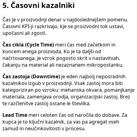
5. Časovni kazalniki
Čas je v proizvodnji denar v najdoslednejšem pomenu.
Časovni KPI-ji razkrivajo, kje se proizvodni tok ustavi,
upočasni ali zgosti.
Čas cikla (Cycle Time)
meri čas med začetkom in
koncem enega proizvoda. Ko je ta daljši od
načrtovanega, je vzrok pogosto skrit v nastavitvah,
čakanju na material ali nezaznanem mikropostanku.
Čas zastoja (Downtime)
je eden najbolj neposrednih
kazalnikov izgub v proizvodnji. Vsak zastoj mora biti
kategoriziran po vzroku: mehanska okvara, pomanjkanje
materiala, zamenjava orodja, organizacijski zastoj. Brez
te razčlenitve zastoj ostane le številka.
Lead Time
meri celoten čas od naročila do dobave. Za
kupca je to ključni kazalnik, za vas pa agregat vseh
zamud in neučinkovitosti v procesu.