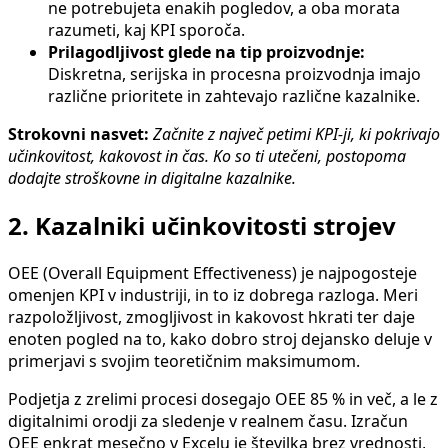
ne potrebujeta enakih pogledov, a oba morata
razumeti, kaj KPI sporoča.
Prilagodljivost glede na tip proizvodnje:
Diskretna, serijska in procesna proizvodnja imajo
različne prioritete in zahtevajo različne kazalnike.
Strokovni nasvet:
Začnite z največ petimi KPI-ji, ki pokrivajo
učinkovitost, kakovost in čas. Ko so ti utečeni, postopoma
dodajte stroškovne in digitalne kazalnike.
2. Kazalniki učinkovitosti strojev
OEE (Overall Equipment Effectiveness) je najpogosteje
omenjen KPI v industriji, in to iz dobrega razloga. Meri
razpoložljivost, zmogljivost in kakovost hkrati ter daje
enoten pogled na to, kako dobro stroj dejansko deluje v
primerjavi s svojim teoretičnim maksimumom.
Podjetja z zrelimi procesi dosegajo OEE 85 % in več, a le z
digitalnimi orodji za sledenje v realnem času. Izračun
OEE enkrat mesečno v Excelu je številka brez vrednosti,