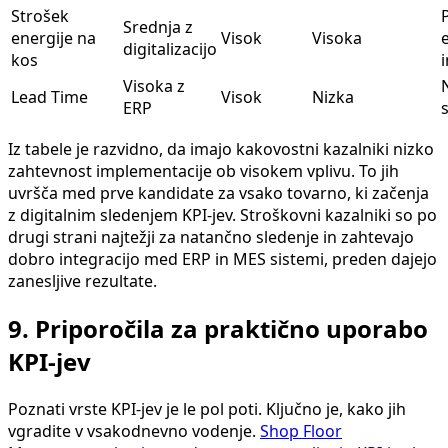
Strošek
Srednja z
energije na
Visok
Visoka
digitalizacijo
kos
Visoka z
Lead Time
Visok
Nizka
ERP
Iz tabele je razvidno, da imajo kakovostni kazalniki nizko
zahtevnost implementacije ob visokem vplivu. To jih
uvršča med prve kandidate za vsako tovarno, ki začenja
z digitalnim sledenjem KPI-jev. Stroškovni kazalniki so po
drugi strani najtežji za natančno sledenje in zahtevajo
dobro integracijo med ERP in MES sistemi, preden dajejo
zanesljive rezultate.
9. Priporočila za praktično uporabo
KPI-jev
Poznati vrste KPI-jev je le pol poti. Ključno je, kako jih
vgradite v vsakodnevno vodenje.
Shop Floor