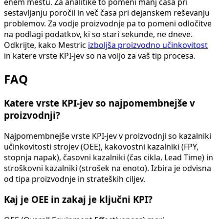
enem mestu. Za analitike to pomeni manj časa pri
sestavljanju poročil in več časa pri dejanskem reševanju
problemov. Za vodje proizvodnje pa to pomeni odločitve
na podlagi podatkov, ki so stari sekunde, ne dneve.
Odkrijte, kako Mestric
izboljša proizvodno učinkovitost
in katere vrste KPI-jev so na voljo za vaš tip procesa.
FAQ
Katere vrste KPI-jev so najpomembnejše v
proizvodnji?
Najpomembnejše vrste KPI-jev v proizvodnji so kazalniki
učinkovitosti strojev (OEE), kakovostni kazalniki (FPY,
stopnja napak), časovni kazalniki (čas cikla, Lead Time) in
stroškovni kazalniki (strošek na enoto). Izbira je odvisna
od tipa proizvodnje in strateških ciljev.
Kaj je OEE in zakaj je ključni KPI?