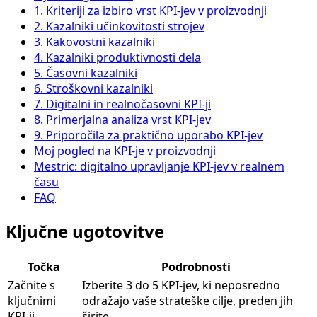
1. Kriteriji za izbiro vrst KPI-jev v proizvodnji
2. Kazalniki učinkovitosti strojev
3. Kakovostni kazalniki
4. Kazalniki produktivnosti dela
5. Časovni kazalniki
6. Stroškovni kazalniki
7. Digitalni in realnočasovni KPI-ji
8. Primerjalna analiza vrst KPI-jev
9. Priporočila za praktično uporabo KPI-jev
Moj pogled na KPI-je v proizvodnji
Mestric: digitalno upravljanje KPI-jev v realnem
času
FAQ
Ključne ugotovitve
Točka
Podrobnosti
Začnite s
Izberite 3 do 5 KPI-jev, ki neposredno
ključnimi
odražajo vaše strateške cilje, preden jih
KPI-ji
širite.