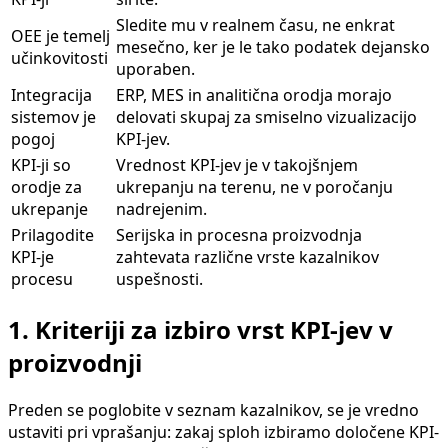
Sledite mu v realnem času, ne enkrat
OEE je temelj
mesečno, ker je le tako podatek dejansko
učinkovitosti
uporaben.
Integracija
ERP, MES in analitična orodja morajo
sistemov je
delovati skupaj za smiselno vizualizacijo
pogoj
KPI-jev.
KPI-ji so
Vrednost KPI-jev je v takojšnjem
orodje za
ukrepanju na terenu, ne v poročanju
ukrepanje
nadrejenim.
Prilagodite
Serijska in procesna proizvodnja
KPI-je
zahtevata različne vrste kazalnikov
procesu
uspešnosti.
1. Kriteriji za izbiro vrst KPI-jev v
proizvodnji
Preden se poglobite v seznam kazalnikov, se je vredno
ustaviti pri vprašanju: zakaj sploh izbiramo določene KPI-