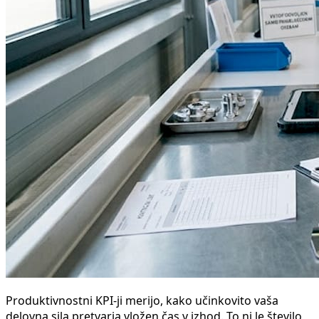
Produktivnostni KPI-ji merijo, kako učinkovito vaša
delovna sila pretvarja vložen čas v izhod. To ni le število