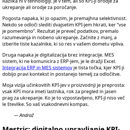
Razlika ni v tehnologiji. Je v tem, ali so KPI-ji orodje za
ukrepanje ali orodje za poročanje.
Pogosta napaka, ki jo opazim, je premajhna selektivnost.
Nekdo se odloči slediti dvajsetim KPI-jem hkrati, ker “vse
je pomembno”. Rezultat je preveč podatkov, premalo
razumevanja in nobeno ukrepanje. Začnite z manj, a
izberite tiste kazalnike, ki so res v vašem dometu vpliva.
Druga napaka je digitalizacija brez integracije. MES
sistem, ki ne komunicira z ERP-jem, je le dražji Excel.
Integracija ERP in MES sistemov
je tista točka, kjer KPI-ji
dobijo pravi kontekst in postanejo temelj za odločitve.
Moja vizija učinkovitih KPI-jev v proizvodnji je preprosta:
vsak KPI mora imeti lastnika, rok za pregled in jasen
prag za ukrepanje. Ko je to vzpostavljeno, KPI-ji niso več
le številke. So vaš vsakodnevni kompas.
— Andraž
Mestric: digitalno upravljanje KPI-