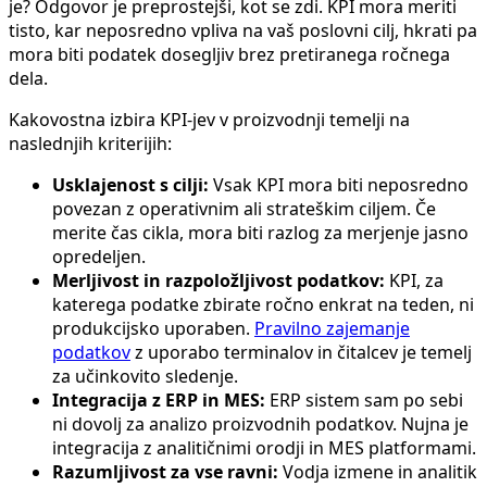
je? Odgovor je preprostejši, kot se zdi. KPI mora meriti
tisto, kar neposredno vpliva na vaš poslovni cilj, hkrati pa
mora biti podatek dosegljiv brez pretiranega ročnega
dela.
Kakovostna izbira KPI-jev v proizvodnji temelji na
naslednjih kriterijih:
Usklajenost s cilji:
Vsak KPI mora biti neposredno
povezan z operativnim ali strateškim ciljem. Če
merite čas cikla, mora biti razlog za merjenje jasno
opredeljen.
Merljivost in razpoložljivost podatkov:
KPI, za
katerega podatke zbirate ročno enkrat na teden, ni
produkcijsko uporaben.
Pravilno zajemanje
podatkov
z uporabo terminalov in čitalcev je temelj
za učinkovito sledenje.
Integracija z ERP in MES:
ERP sistem sam po sebi
ni dovolj za analizo proizvodnih podatkov. Nujna je
integracija z analitičnimi orodji in MES platformami.
Razumljivost za vse ravni:
Vodja izmene in analitik