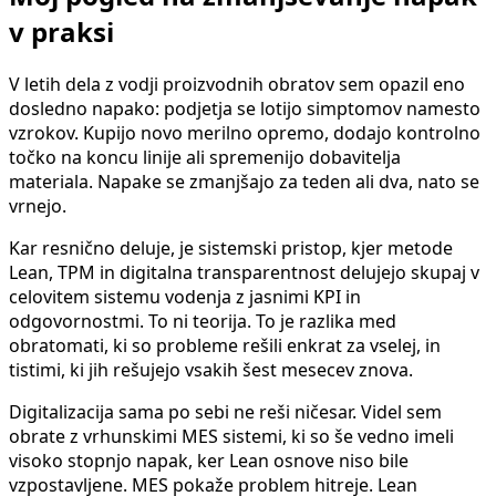
v praksi
V letih dela z vodji proizvodnih obratov sem opazil eno
dosledno napako: podjetja se lotijo simptomov namesto
vzrokov. Kupijo novo merilno opremo, dodajo kontrolno
točko na koncu linije ali spremenijo dobavitelja
materiala. Napake se zmanjšajo za teden ali dva, nato se
vrnejo.
Kar resnično deluje, je sistemski pristop, kjer metode
Lean, TPM in digitalna transparentnost delujejo skupaj v
celovitem sistemu vodenja z jasnimi KPI in
odgovornostmi. To ni teorija. To je razlika med
obratomati, ki so probleme rešili enkrat za vselej, in
tistimi, ki jih rešujejo vsakih šest mesecev znova.
Digitalizacija sama po sebi ne reši ničesar. Videl sem
obrate z vrhunskimi MES sistemi, ki so še vedno imeli
visoko stopnjo napak, ker Lean osnove niso bile
vzpostavljene. MES pokaže problem hitreje. Lean