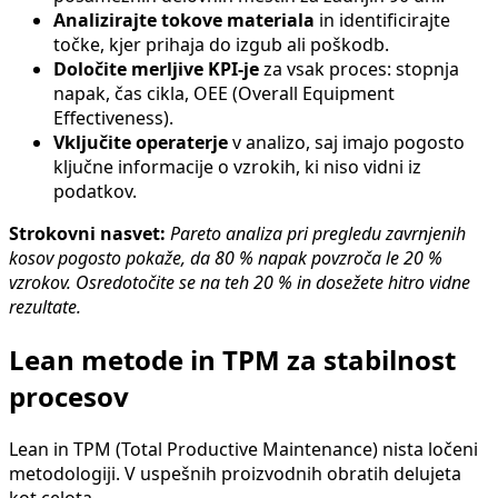
Analizirajte tokove materiala
in identificirajte
točke, kjer prihaja do izgub ali poškodb.
Določite merljive KPI-je
za vsak proces: stopnja
napak, čas cikla, OEE (Overall Equipment
Effectiveness).
Vključite operaterje
v analizo, saj imajo pogosto
ključne informacije o vzrokih, ki niso vidni iz
podatkov.
Strokovni nasvet:
Pareto analiza pri pregledu zavrnjenih
kosov pogosto pokaže, da 80 % napak povzroča le 20 %
vzrokov. Osredotočite se na teh 20 % in dosežete hitro vidne
rezultate.
Lean metode in TPM za stabilnost
procesov
Lean in TPM (Total Productive Maintenance) nista ločeni
metodologiji. V uspešnih proizvodnih obratih delujeta
kot celota.