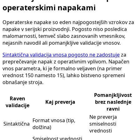
operaterskimi napakami
Operaterske napake so eden najpogostejših vzrokov za
napake v serijski proizvodnji. Pogosto niso posledica
malomarnosti, temveč slabo zasnovanih vmesnikov,
nejasnih navodil ali pomanjkljive validacije vnosov.
Sintaktična validacija vnosa pogosto ne zadostuje
za
preprečevanje napak z operativnim vplivom. Napačen
vnos parametra, ki je formalno veljaven (na primer
vrednost 150 namesto 15), lahko bistveno spremeni
obnašanje stroja.
Pomanjkljivost
Raven
Kaj preverja
brez naslednje
validacije
ravni
Ne preverja
Format vnosa (tip,
Sintaktična
smiselnosti
dolžina)
vrednosti
Smiselnost vrednosti