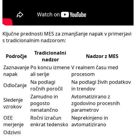
Ključne prednosti MES za zmanjšanje napak v primerjavi
s tradicionalnim nadzorom:
Tradicionalni
Področje
Nadzor z MES
nadzor
Zaznavanje
Po koncu izmene
V realnem času med
napak
ali serije
procesom
Na podlagi
Na podlagi živih podatkov
Odločanje
ročnih poročil
in trendov
Zamudno in
Avtomatizirano z
Sledenje
pogosto
zgodovino procesnih
vzrokov
nenatančno
parametrov
OEE
Ročni izračun
Neprekinjeno in
merjenje
enkrat tedensko
avtomatizirano
Odzivni