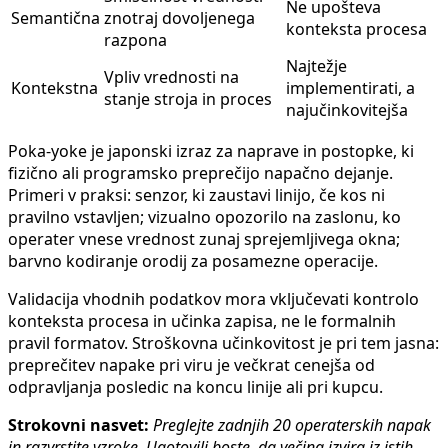
Ne upošteva
Semantična
znotraj dovoljenega
konteksta procesa
razpona
Najtežje
Vpliv vrednosti na
Kontekstna
implementirati, a
stanje stroja in proces
najučinkovitejša
Poka-yoke je japonski izraz za naprave in postopke, ki
fizično ali programsko preprečijo napačno dejanje.
Primeri v praksi: senzor, ki zaustavi linijo, če kos ni
pravilno vstavljen; vizualno opozorilo na zaslonu, ko
operater vnese vrednost zunaj sprejemljivega okna;
barvno kodiranje orodij za posamezne operacije.
Validacija vhodnih podatkov mora vključevati kontrolo
konteksta procesa in učinka zapisa, ne le formalnih
pravil formatov. Stroškovna učinkovitost je pri tem jasna:
preprečitev napake pri viru je večkrat cenejša od
odpravljanja posledic na koncu linije ali pri kupcu.
Strokovni nasvet:
Preglejte zadnjih 20 operaterskih napak
in razvrstite vzroke. Ugotovili boste, da večina izvira iz istih