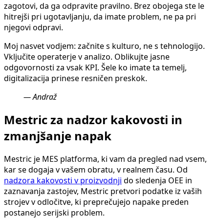
zagotovi, da ga odpravite pravilno. Brez obojega ste le
hitrejši pri ugotavljanju, da imate problem, ne pa pri
njegovi odpravi.
Moj nasvet vodjem: začnite s kulturo, ne s tehnologijo.
Vključite operaterje v analizo. Oblikujte jasne
odgovornosti za vsak KPI. Šele ko imate ta temelj,
digitalizacija prinese resničen preskok.
— Andraž
Mestric za nadzor kakovosti in
zmanjšanje napak
Mestric je MES platforma, ki vam da pregled nad vsem,
kar se dogaja v vašem obratu, v realnem času. Od
nadzora kakovosti v proizvodnji
do sledenja OEE in
zaznavanja zastojev, Mestric pretvori podatke iz vaših
strojev v odločitve, ki preprečujejo napake preden
postanejo serijski problem.