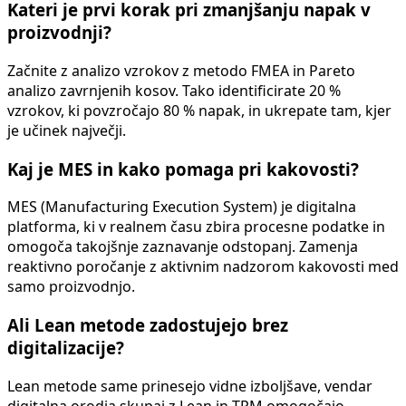
Kateri je prvi korak pri zmanjšanju napak v
proizvodnji?
Začnite z analizo vzrokov z metodo FMEA in Pareto
analizo zavrnjenih kosov. Tako identificirate 20 %
vzrokov, ki povzročajo 80 % napak, in ukrepate tam, kjer
je učinek največji.
Kaj je MES in kako pomaga pri kakovosti?
MES (Manufacturing Execution System) je digitalna
platforma, ki v realnem času zbira procesne podatke in
omogoča takojšnje zaznavanje odstopanj. Zamenja
reaktivno poročanje z aktivnim nadzorom kakovosti med
samo proizvodnjo.
Ali Lean metode zadostujejo brez
digitalizacije?
Lean metode same prinesejo vidne izboljšave, vendar
digitalna orodja skupaj z Lean in TPM omogočajo