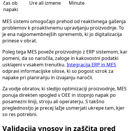
čas ob
Ure ali izmene
Minute
napaki
MES sistemi omogočajo prehod od reaktivnega gašenja
problemov k proaktivnemu upravljanju proizvodnje. To
je ena najpomembnejših sprememb, ki jo digitalizacija
prinese v obrat.
Poleg tega MES poveže proizvodnjo z ERP sistemom, kar
pomeni, da so naročila, zaloge in kakovostni podatki
usklajeni v vsakem trenutku.
Integracija ERP in MES
odpravi informacijske silose, ki so pogost vzrok za
napake pri planiranju in izvajanju naročil.
Za vodje obratov, ki sledijo optimizaciji proizvodnje, MES
ponuja direkten vpogled v OEE in stopnjo napak po
posamezni liniji, stroju ali operaterju. S takšno
preglednostjo je precej lažje usmerjati ukrepe tam, kjer
so res potrebni.
Validacija vnosov in zaščita pred