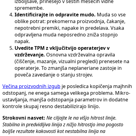
izboljšave, prinesejo v šestih mesecih vidne
spremembe.
Identificirajte in odpravite mudo.
Muda so vse
oblike potrat: prekomerna proizvodnja, čakanje,
nepotrebni premiki, napake in predelava. Vsaka
odpravljena muda neposredno zniža stopnjo
napak.
Uvedite TPM z vključitvijo operaterjev v
vzdrževanje.
Osnovna vzdrževalna opravila
(čiščenje, mazanje, vizualni pregledi) prenesete na
operaterje. To zmanjša neplaneriane zastoje in
poveča zavedanje o stanju strojev.
Večina proizvodnih izgub
je posledica kopičenja majhnih
odstopanj, ne enega samega velikega problema. Mikro-
ustavljanja, manjša odstopanja parametrov in dodatne
kontrole skupaj resno destabilizirajo linijo.
Strokovni nasvet:
Ne ciljajte le na višjo hitrost linije.
Stabilna in predvidljiva linija z nižjo hitrostjo ima pogosto
boljše rezultate kakovosti kot nestabilna linija na