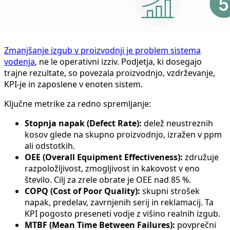
Zmanjšanje izgub v proizvodnji je problem sistema
vodenja
, ne le operativni izziv. Podjetja, ki dosegajo
trajne rezultate, so povezala proizvodnjo, vzdrževanje,
KPI-je in zaposlene v enoten sistem.
Ključne metrike za redno spremljanje:
Stopnja napak (Defect Rate):
delež neustreznih
kosov glede na skupno proizvodnjo, izražen v ppm
ali odstotkih.
OEE (Overall Equipment Effectiveness):
združuje
razpoložljivost, zmogljivost in kakovost v eno
število. Cilj za zrele obrate je OEE nad 85 %.
COPQ (Cost of Poor Quality):
skupni strošek
napak, predelav, zavrnjenih serij in reklamacij. Ta
KPI pogosto preseneti vodje z višino realnih izgub.
MTBF (Mean Time Between Failures):
povprečni