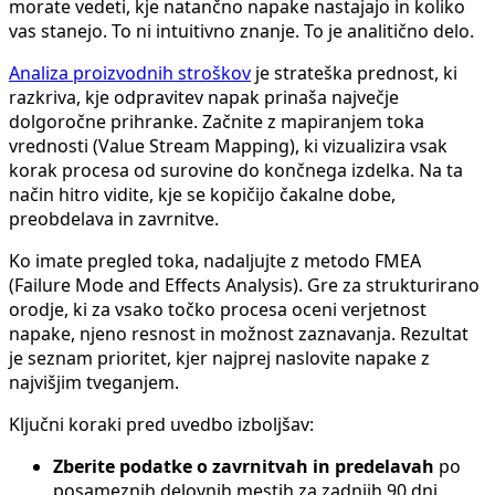
morate vedeti, kje natančno napake nastajajo in koliko
vas stanejo. To ni intuitivno znanje. To je analitično delo.
Analiza proizvodnih stroškov
je strateška prednost, ki
razkriva, kje odpravitev napak prinaša največje
dolgoročne prihranke. Začnite z mapiranjem toka
vrednosti (Value Stream Mapping), ki vizualizira vsak
korak procesa od surovine do končnega izdelka. Na ta
način hitro vidite, kje se kopičijo čakalne dobe,
preobdelava in zavrnitve.
Ko imate pregled toka, nadaljujte z metodo FMEA
(Failure Mode and Effects Analysis). Gre za strukturirano
orodje, ki za vsako točko procesa oceni verjetnost
napake, njeno resnost in možnost zaznavanja. Rezultat
je seznam prioritet, kjer najprej naslovite napake z
najvišjim tveganjem.
Ključni koraki pred uvedbo izboljšav:
Zberite podatke o zavrnitvah in predelavah
po
posameznih delovnih mestih za zadnjih 90 dni.