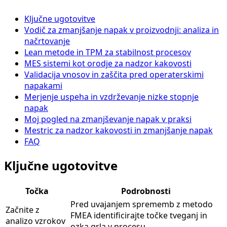
Ključne ugotovitve
Vodič za zmanjšanje napak v proizvodnji: analiza in
načrtovanje
Lean metode in TPM za stabilnost procesov
MES sistemi kot orodje za nadzor kakovosti
Validacija vnosov in zaščita pred operaterskimi
napakami
Merjenje uspeha in vzdrževanje nizke stopnje
napak
Moj pogled na zmanjševanje napak v praksi
Mestric za nadzor kakovosti in zmanjšanje napak
FAQ
Ključne ugotovitve
Točka
Podrobnosti
Pred uvajanjem sprememb z metodo
Začnite z
FMEA identificirajte točke tveganj in
analizo vzrokov
ozka grla v procesu.