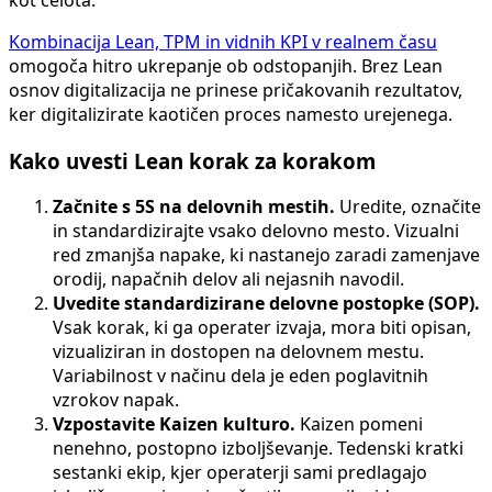
Kombinacija Lean, TPM in vidnih KPI v realnem času
omogoča hitro ukrepanje ob odstopanjih. Brez Lean
osnov digitalizacija ne prinese pričakovanih rezultatov,
ker digitalizirate kaotičen proces namesto urejenega.
Kako uvesti Lean korak za korakom
Začnite s 5S na delovnih mestih.
Uredite, označite
in standardizirajte vsako delovno mesto. Vizualni
red zmanjša napake, ki nastanejo zaradi zamenjave
orodij, napačnih delov ali nejasnih navodil.
Uvedite standardizirane delovne postopke (SOP).
Vsak korak, ki ga operater izvaja, mora biti opisan,
vizualiziran in dostopen na delovnem mestu.
Variabilnost v načinu dela je eden poglavitnih
vzrokov napak.
Vzpostavite Kaizen kulturo.
Kaizen pomeni
nenehno, postopno izboljševanje. Tedenski kratki
sestanki ekip, kjer operaterji sami predlagajo