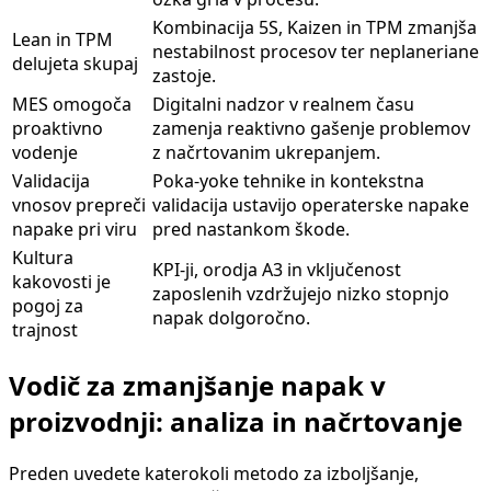
Kombinacija 5S, Kaizen in TPM zmanjša
Lean in TPM
nestabilnost procesov ter neplaneriane
delujeta skupaj
zastoje.
MES omogoča
Digitalni nadzor v realnem času
proaktivno
zamenja reaktivno gašenje problemov
vodenje
z načrtovanim ukrepanjem.
Validacija
Poka-yoke tehnike in kontekstna
vnosov prepreči
validacija ustavijo operaterske napake
napake pri viru
pred nastankom škode.
Kultura
KPI-ji, orodja A3 in vključenost
kakovosti je
zaposlenih vzdržujejo nizko stopnjo
pogoj za
napak dolgoročno.
trajnost
Vodič za zmanjšanje napak v
proizvodnji: analiza in načrtovanje
Preden uvedete katerokoli metodo za izboljšanje,