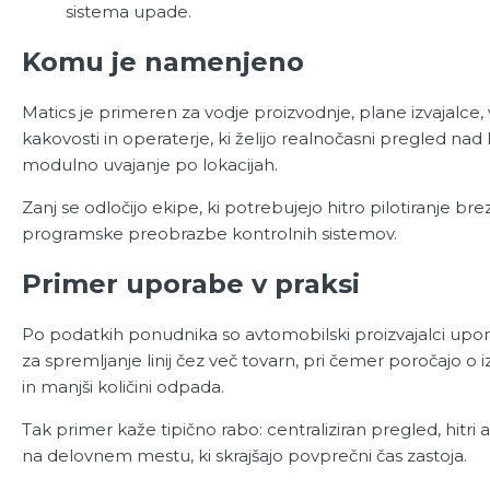
sistema upade.
Komu je namenjeno
Matics je primeren za vodje proizvodnje, plane izvajalce,
kakovosti in operaterje, ki želijo realnočasni pregled nad l
modulno uvajanje po lokacijah.
Zanj se odločijo ekipe, ki potrebujejo hitro pilotiranje bre
programske preobrazbe kontrolnih sistemov.
Primer uporabe v praksi
Po podatkih ponudnika so avtomobilski proizvajalci upora
za spremljanje linij čez več tovarn, pri čemer poročajo o
in manjši količini odpada.
Tak primer kaže tipično rabo: centraliziran pregled, hitri 
na delovnem mestu, ki skrajšajo povprečni čas zastoja.