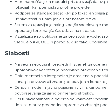
Hitro nameščanje in modulni pristop skrajšata uvaja
lokacijah, kar poenostavi pilotne projekte.
Podpora za standardizacijo KPI po lokacijah olajša 
učinkovitosti in upravljanje s prenosom praks.
Sistem za upravljanje nalog izboljša sodelovanje me
operaterji ter zmanjša čas odziva na napake.
Vizualizacije so oblikovane za proizvodne vodje, za
vsebujejo KPI, OEE in poročila, ki so takoj uporabna 
Slabosti
Na večjih neodvisnih preglednih straneh za ocene ni
uporabnikov, kar otežuje neodvisno preverjanje trd
Dokumentacija o integracijah je omejena; v podatk
zunanjih povezav ali vnaprej pripravljenih konektorj
Cenovni model ni javno pojasnjen v virih, kar pome
povpraševanja za jasno primerjavo stroškov.
Del funkcionalnosti je odvisen od kakovosti vhodn
tleh, zato brez predhodne opreme za zbiranje pod