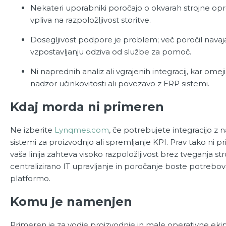
Nekateri uporabniki poročajo o okvarah strojne op
vpliva na razpoložljivost storitve.
Dosegljivost podpore je problem; več poročil navaj
vzpostavljanju odziva od službe za pomoč.
Ni naprednih analiz ali vgrajenih integracij, kar ome
nadzor učinkovitosti ali povezavo z ERP sistemi.
Kdaj morda ni primeren
Ne izberite
Lynqmes.com
, če potrebujete integracijo z 
sistemi za proizvodnjo ali spremljanje KPI. Prav tako ni p
vaša linija zahteva visoko razpoložljivost brez tveganja st
centralizirano IT upravljanje in poročanje boste potrebo
platformo.
Komu je namenjen
Primeren je za vodje proizvodnje in male operativne ekip