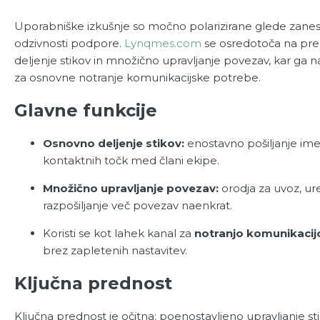
Uporabniške izkušnje so močno polarizirane glede zaneslj
odzivnosti podpore.
Lynqmes.com
se osredotoča na pre
deljenje stikov in množično upravljanje povezav, kar ga n
za osnovne notranje komunikacijske potrebe.
Glavne funkcije
Osnovno deljenje stikov:
enostavno pošiljanje ime
kontaktnih točk med člani ekipe.
Množično upravljanje povezav:
orodja za uvoz, ure
razpošiljanje več povezav naenkrat.
Koristi se kot lahek kanal za
notranjo komunikacij
brez zapletenih nastavitev.
Ključna prednost
Ključna prednost je očitna: poenostavljeno upravljanje sti