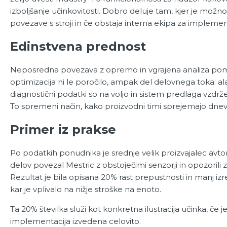
izboljšanje učinkovitosti. Dobro deluje tam, kjer je mož
povezave s stroji in če obstaja interna ekipa za implemen
Edinstvena prednost
Neposredna povezava z opremo in vgrajena analiza pom
optimizacija ni le poročilo, ampak del delovnega toka: al
diagnostični podatki so na voljo in sistem predlaga vzdr
To spremeni način, kako proizvodni timi sprejemajo dnev
Primer iz prakse
Po podatkih ponudnika je srednje velik proizvajalec avt
delov povezal Mestric z obstoječimi senzorji in opozorili 
Rezultat je bila opisana 20% rast prepustnosti in manj izr
kar je vplivalo na nižje stroške na enoto.
Ta 20% številka služi kot konkretna ilustracija učinka, če j
implementacija izvedena celovito.