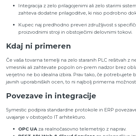
Integracija z zelo prilagojenimi ali zelo starimi siste
zahteva dodatne prilagoditve, ki niso podrobno do
Kupec naj predhodno preveri združljivost s specifič
proizvodnimi stroji in obstoječimi delovnimi tokovi.
Kdaj ni primeren
Če vaša tovarna temelji na zelo staranih PLC rešitvah z 
vmesniki ali zahtevate popoln on-prem nadzor brez obl
verjetno ne bo idealna izbira. Prav tako, če potrebujet
javnih uporabniških ocen, to ni najbolj primerna možnost
Povezave in integracije
Symestic podpira standardne protokole in ERP povezave,
uvajanje v obstoječo IT arhitekturo.
OPC UA
za realnočasovno telemetrijo z naprav.