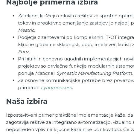
Najbolje primerna izbira
Za ekipe, ki iščejo celovito rešitev za sprotno optim
tokov in proaktivno zmanjšanje zastojev, je najbolj p
Mestric
.
Podjetja z zahtevami po kompleksnih IT-OT integraci
ključne globalne skladnosti, bodo imela več koristi
Fuuz
.
Pri hitrih in cenovno ugodnih implementacijah novi
projektov so privlačne funkcije modularnih sistemov,
ponuja
Matics
ali
Symestic Manufacturing Platform
.
Za osnovne komunikacijske potrebe brez povezovanj
primeren
Lynqmes.com
.
Naša izbira
Izpostavitveni primer praktične implementacije kaže, d
zagotavlja rešitve za integrirano avtomatizacijo, vizualno 
neposreden vpliv na ključne kazalnike učinkovitosti. Če 