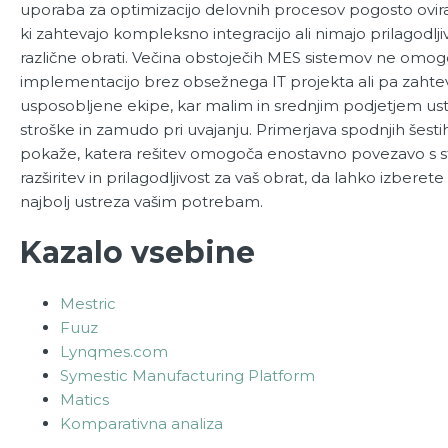
uporaba za optimizacijo delovnih procesov pogosto ovira
ki zahtevajo kompleksno integracijo ali nimajo prilagodlj
različne obrati. Večina obstoječih MES sistemov ne omog
implementacijo brez obsežnega IT projekta ali pa zahte
usposobljene ekipe, kar malim in srednjim podjetjem us
stroške in zamudo pri uvajanju. Primerjava spodnjih šesti
pokaže, katera rešitev omogoča enostavno povezavo s stro
razširitev in prilagodljivost za vaš obrat, da lahko izberete p
najbolj ustreza vašim potrebam.
Kazalo vsebine
Mestric
Fuuz
Lynqmes.com
Symestic Manufacturing Platform
Matics
Komparativna analiza