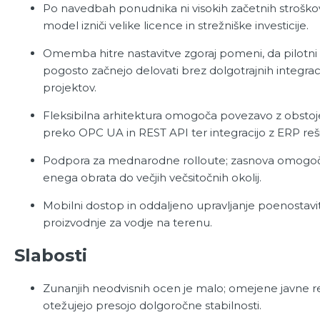
Po navedbah ponudnika ni visokih začetnih stroškov
model izniči velike licence in strežniške investicije.
Omemba hitre nastavitve zgoraj pomeni, da pilotni 
pogosto začnejo delovati brez dolgotrajnih integraci
projektov.
Fleksibilna arhitektura omogoča povezavo z obstoje
preko OPC UA in REST API ter integracijo z ERP reš
Podpora za mednarodne rolloute; zasnova omogoča
enega obrata do večjih večsitočnih okolij.
Mobilni dostop in oddaljeno upravljanje poenostavi
proizvodnje za vodje na terenu.
Slabosti
Zunanjih neodvisnih ocen je malo; omejene javne 
otežujejo presojo dolgoročne stabilnosti.