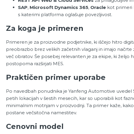
REST API Web & Cloud Services
za prilagodljive in
SAP
,
Microsoft Dynamics 365
,
Oracle
kot primeri
s katerimi platforma oglašuje povezljivost.
Za koga je primeren
Primeren je za proizvodne podjetnike, ki iščejo hitro digi
preobrazbo brez velikih začetnih vlaganj in imajo načrte z
več obratov. Še posebej relevanten je za ekipe, ki želijo hit
postopoma razširjati MES.
Praktičen primer uporabe
Po navedbah ponudnika je Yanfeng Automotive uvedel 
petih lokacijah v šestih mesecih, kar so uporabili kot fazno
minimalnim motnjam v proizvodnji. Ta primer kaže, kako 
postane večsitočna namestitev.
Cenovni model