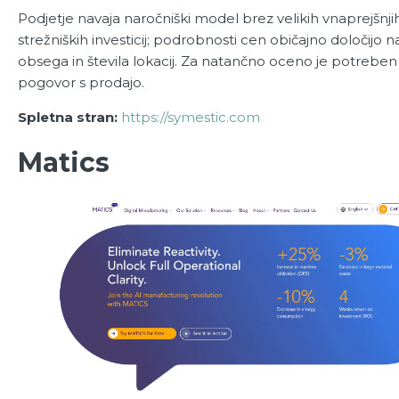
Podjetje navaja naročniški model brez velikih vnaprejšnjih
strežniških investicij; podrobnosti cen običajno določijo n
obsega in števila lokacij. Za natančno oceno je potreb
pogovor s prodajo.
Spletna stran:
https://symestic.com
Matics