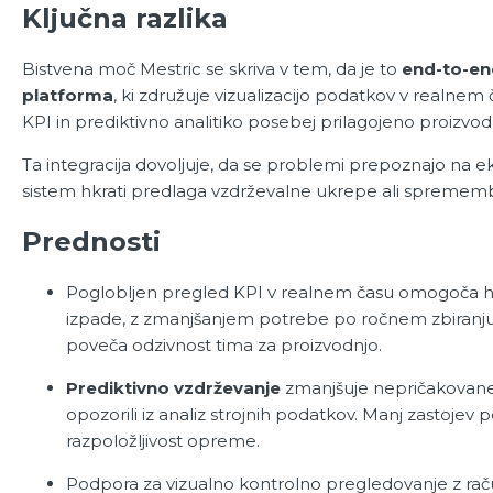
Ključna razlika
Bistvena moč Mestric se skriva v tem, da je to
end-to-en
platforma
, ki združuje vizualizacijo podatkov v realnem 
KPI in prediktivno analitiko posebej prilagojeno proizv
Ta integracija dovoljuje, da se problemi prepoznajo na e
sistem hkrati predlaga vzdrževalne ukrepe ali spremem
Prednosti
Poglobljen pregled KPI v realnem času omogoča hi
izpade, z zmanjšanjem potrebe po ročnem zbiranju
poveča odzivnost tima za proizvodnjo.
Prediktivno vzdrževanje
zmanjšuje nepričakovane
opozorili iz analiz strojnih podatkov. Manj zastojev
razpoložljivost opreme.
Podpora za vizualno kontrolno pregledovanje z rač