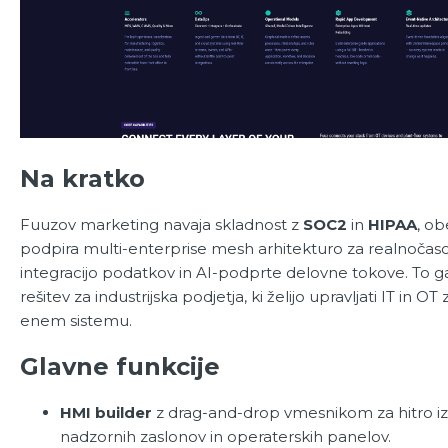
Na kratko
Fuuzov marketing navaja skladnost z
SOC2
in
HIPAA
, o
podpira multi-enterprise mesh arhitekturo za realnočas
integracijo podatkov in AI-podprte delovne tokove. To g
rešitev za industrijska podjetja, ki želijo upravljati IT in OT
enem sistemu.
Glavne funkcije
HMI builder
z drag-and-drop vmesnikom za hitro i
nadzornih zaslonov in operaterskih panelov.