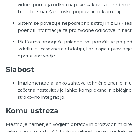
vidom pomaga odkriti napake kakovosti, preden iz
linijo. To zmanjša stroške popravil in reklamacij.
Sistem se povezuje neposredno s stroji in z ERP reši
poenoti informacije za proizvodne odločitve in načrt
Platforma omogoča prilagodljive poročilske pogled
izdelku ali časovnem obdobju, kar olajša upravljanje
operativne vodje.
Slabost
Implementacija lahko zahteva tehnično znanje in u
začetna nastavitev je lahko kompleksna in običajn
strokovno integracijo.
Komu ustreza
Mestric je namenjen vodjem obratov in proizvodnim dire
želijo uvesti Industry 4.0 funkcionalnosti za nadzor kakovo