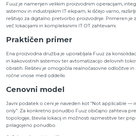
Fuuz je namenjen velikim proizvodnim operacijam, inte
sistemov in industrijskim IT ekipam, ki iščejo varno, razširl
rešitvijo za digitalno pretvorbo proizvodnje. Primeren je 
več lokacijami in kompleksnimi IT OT zahtevami.
Praktičen primer
Ena proizvodna družba je uporabljala Fuuz za konsolid
in kakovostnih sistemov ter avtomatizacijo delovnih tok
obratih. Rešitev je omogočila realnočasovne odločitve in
ročne vnose med oddelki.
Cenovni model
Javni podatek o ceni je naveden kot “Not applicable — i
only”. Za konkretno ponudbo Fuuz običajno zahteva pr
topologije, števila lokacij in možnosti razmestitve ter prip
prilagojeno ponudbo.