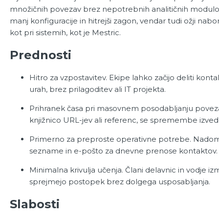
množičnih povezav brez nepotrebnih analitičnih modul
manj konfiguracije in hitrejši zagon, vendar tudi ožji nab
kot pri sistemih, kot je Mestric.
Prednosti
Hitro za vzpostavitev. Ekipe lahko začijo deliti konta
urah, brez prilagoditev ali IT projekta.
Prihranek časa pri masovnem posodabljanju povez
knjižnico URL-jev ali referenc, se spremembe izved
Primerno za preproste operativne potrebe. Nado
sezname in e-pošto za dnevne prenose kontaktov.
Minimalna krivulja učenja. Člani delavnic in vodje iz
sprejmejo postopek brez dolgega usposabljanja.
Slabosti