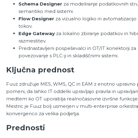
Schema Designer
za modeliranje podatkovnih stru
semantiko med sistemi.
Flow Designer
za vizualno logiko in avtomatizacijo
tokov.
Edge Gateway
za lokalno zbiranje podatkov in hib
razmestitev.
Prednastavljeni pospeševalci in OT/IT konektorji za 
povezovanje s PLC-ji in skladiščnimi sistemi.
Ključna prednost
Fuuz združuje MES, WMS, QC in EAM z enotno upravno pl
pomeni, da lahko IT oddelki upravljajo pravila in upravlja
medtem ko OT uporablja realnočasovne izvršne funkcije. 
Mestric je Fuuz bolj usmerjen v multi-enterprise orkestrac
konvergenco za velika podjetja.
Prednosti