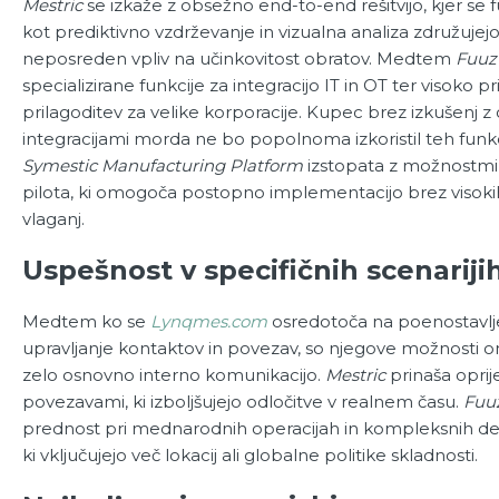
Mestric
se izkaže z obsežno end-to-end rešitvijo, kjer se 
kot prediktivno vzdrževanje in vizualna analiza združujejo
neposreden vpliv na učinkovitost obratov. Medtem
Fuuz
specializirane funkcije za integracijo IT in OT ter visoko pr
prilagoditev za velike korporacije. Kupec brez izkušenj z
integracijami morda ne bo popolnoma izkoristil teh funkc
Symestic Manufacturing Platform
izstopata z možnostm
pilota, ki omogoča postopno implementacijo brez visoki
vlaganj.
Uspešnost v specifičnih scenariji
Medtem ko se
Lynqmes.com
osredotoča na poenostavl
upravljanje kontaktov in povezav, so njegove možnosti 
zelo osnovno interno komunikacijo.
Mestric
prinaša oprije
povezavami, ki izboljšujejo odločitve v realnem času.
Fuu
prednost pri mednarodnih operacijah in kompleksnih del
ki vključujejo več lokacij ali globalne politike skladnosti.