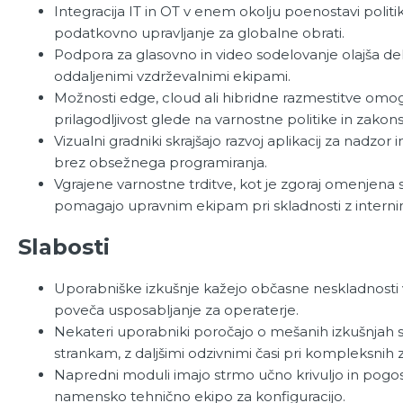
Integracija IT in OT v enem okolju poenostavi politi
podatkovno upravljanje za globalne obrati.
Podpora za glasovno in video sodelovanje olajša de
oddaljenimi vzdrževalnimi ekipami.
Možnosti edge, cloud ali hibridne razmestitve omo
prilagodljivost glede na varnostne politike in zakon
Vizualni gradniki skrajšajo razvoj aplikacij za nadzor 
brez obsežnega programiranja.
Vgrajene varnostne trditve, kot je zgoraj omenjena 
pomagajo upravnim ekipam pri skladnosti z interni
Slabosti
Uporabniške izkušnje kažejo občasne neskladnosti v
poveča usposabljanje za operaterje.
Nekateri uporabniki poročajo o mešanih izkušnjah
strankam, z daljšimi odzivnimi časi pri kompleksnih
Napredni moduli imajo strmo učno krivuljo in pogo
namensko tehnično ekipo za konfiguracijo.