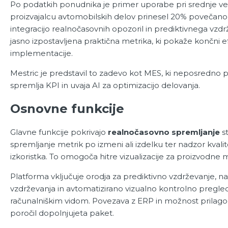
Po podatkih ponudnika je primer uporabe pri srednje v
proizvajalcu avtomobilskih delov prinesel 20% povečano
integracijo realnočasovnih opozoril in prediktivnega vzdrž
jasno izpostavljena praktična metrika, ki pokaže končni e
implementacije.
Mestric je predstavil to zadevo kot MES, ki neposredno p
spremlja KPI in uvaja AI za optimizacijo delovanja.
Osnovne funkcije
Glavne funkcije pokrivajo
realnočasovno spremljanje
st
spremljanje metrik po izmeni ali izdelku ter nadzor kvalit
izkoristka. To omogoča hitre vizualizacije za proizvodne 
Platforma vključuje orodja za prediktivno vzdrževanje, n
vzdrževanja in avtomatizirano vizualno kontrolno pregle
računalniškim vidom. Povezava z ERP in možnost prilagod
poročil dopolnjujeta paket.